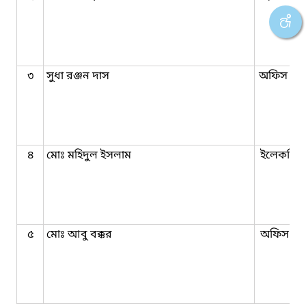
৩
সুধা রঞ্জন দাস
অফিস সহ
৪
মোঃ মহিদুল ইসলাম
ইলেকট্রিশ
৫
মোঃ আবু বক্কর
অফিস সহ