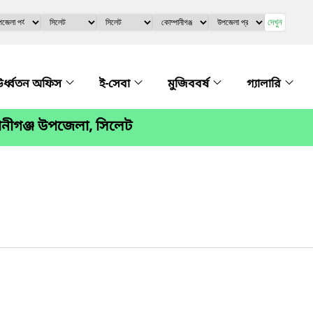
দেখুন
র্ধ্বতন অফিস
ই-সেবা
মুজিববর্ষ
গ্যালারি
ানীগঞ্জ উপজেলা, সিলেট