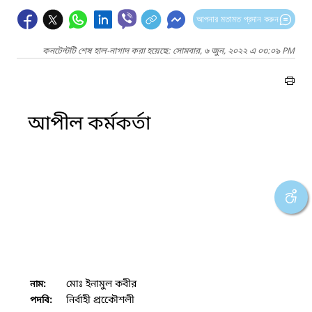
আপনার মতামত প্রদান করুন
কনটেন্টটি শেষ হাল-নাগাদ করা হয়েছে: সোমবার, ৬ জুন, ২০২২ এ ০৩:০৯ PM
আপীল কর্মকর্তা
মোঃ ইনামুল কবীর
নাম:
নির্বাহী প্রকেৌশলী
পদবি: