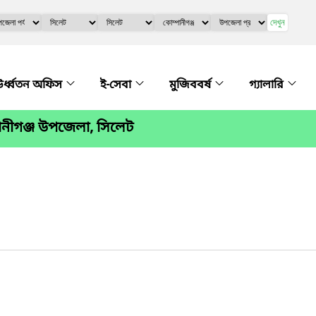
দেখুন
র্ধ্বতন অফিস
ই-সেবা
মুজিববর্ষ
গ্যালারি
ানীগঞ্জ উপজেলা, সিলেট